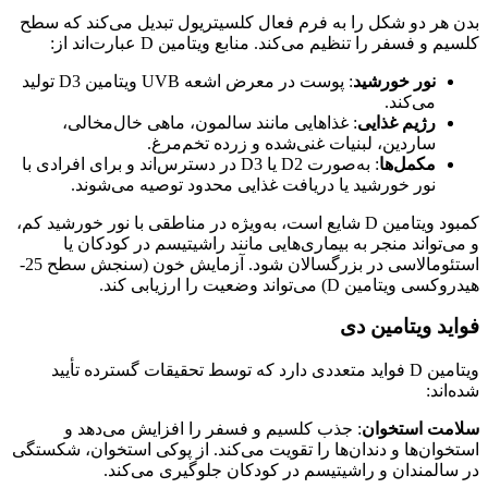
بدن هر دو شکل را به فرم فعال کلسیتریول تبدیل می‌کند که سطح
کلسیم و فسفر را تنظیم می‌کند. منابع ویتامین D عبارت‌اند از:
نور خورشید
: پوست در معرض اشعه UVB ویتامین D3 تولید
می‌کند.
رژیم غذایی
: غذاهایی مانند سالمون، ماهی خال‌مخالی،
ساردین، لبنیات غنی‌شده و زرده تخم‌مرغ.
مکمل‌ها
: به‌صورت D2 یا D3 در دسترس‌اند و برای افرادی با
نور خورشید یا دریافت غذایی محدود توصیه می‌شوند.
کمبود ویتامین D شایع است، به‌ویژه در مناطقی با نور خورشید کم،
و می‌تواند منجر به بیماری‌هایی مانند راشیتیسم در کودکان یا
استئومالاسی در بزرگسالان شود. آزمایش خون (سنجش سطح 25-
هیدروکسی ویتامین D) می‌تواند وضعیت را ارزیابی کند.
فواید ویتامین دی
ویتامین D فواید متعددی دارد که توسط تحقیقات گسترده تأیید
شده‌اند:
سلامت استخوان
: جذب کلسیم و فسفر را افزایش می‌دهد و
استخوان‌ها و دندان‌ها را تقویت می‌کند. از پوکی استخوان، شکستگی
در سالمندان و راشیتیسم در کودکان جلوگیری می‌کند.