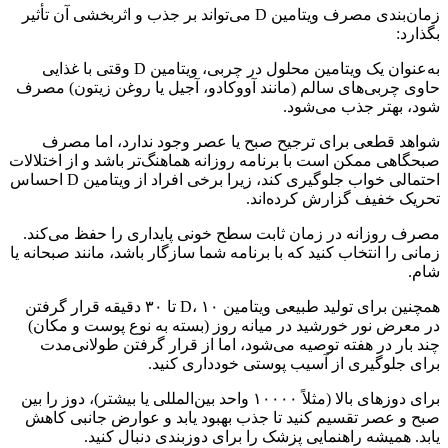
زمان‌بندی مصرف ویتامین D می‌تواند بر جذب و اثربخشی آن تأثیر
بگذارد:
به‌عنوان یک ویتامین محلول در چربی، ویتامین D وقتی با غذایی
حاوی چربی‌های سالم (مانند آووکادو، آجیل یا روغن زیتون) مصرف
شود، بهتر جذب می‌شود.
شواهد قطعی برای ترجیح صبح یا عصر وجود ندارد، اما مصرف
صبحگاهی ممکن است با برنامه روزانه هماهنگ‌تر باشد و از اختلالات
احتمالی خواب جلوگیری کند، زیرا برخی افراد از ویتامین D احساس
تحریک خفیف گزارش کرده‌اند.
مصرف روزانه در زمان ثابت سطح خونی پایداری را حفظ می‌کند.
زمانی را انتخاب کنید که با برنامه شما سازگار باشد، مانند صبحانه یا
شام.
همچنین برای تولید طبیعی ویتامین D، ۱۰ تا ۳۰ دقیقه قرار گرفتن
در معرض نور خورشید در میانه روز (بسته به نوع پوست و مکان)
چند بار در هفته توصیه می‌شود، اما از قرار گرفتن طولانی‌مدت
برای جلوگیری از آسیب پوستی خودداری کنید.
برای دوزهای بالا (مثلاً ۱۰۰۰۰ واحد بین‌المللی یا بیشتر)، دوز را بین
صبح و عصر تقسیم کنید تا جذب بهبود یابد و عوارض جانبی کاهش
یابد. همیشه راهنمایی پزشک را برای دوزبندی دنبال کنید.