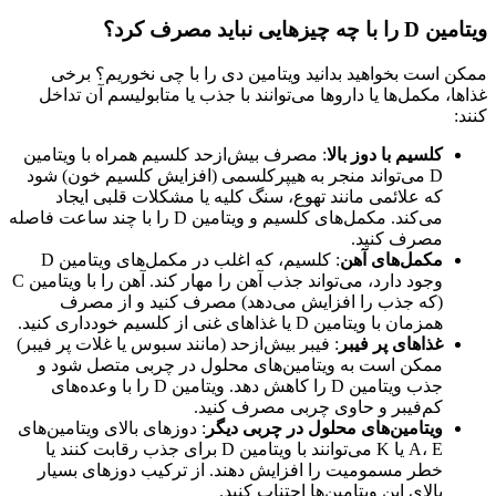
ویتامین
D
را با چه چیزهایی نباید مصرف کرد؟
ممکن است بخواهید بدانید ویتامین دی را با چی نخوریم؟ برخی
غذاها، مکمل‌ها یا داروها می‌توانند با جذب یا متابولیسم آن تداخل
کنند:
کلسیم با دوز بالا
: مصرف بیش‌ازحد کلسیم همراه با ویتامین
D می‌تواند منجر به هیپرکلسمی (افزایش کلسیم خون) شود
که علائمی مانند تهوع، سنگ کلیه یا مشکلات قلبی ایجاد
می‌کند. مکمل‌های کلسیم و ویتامین D را با چند ساعت فاصله
مصرف کنید.
مکمل‌های آهن
: کلسیم، که اغلب در مکمل‌های ویتامین D
وجود دارد، می‌تواند جذب آهن را مهار کند. آهن را با ویتامین C
(که جذب را افزایش می‌دهد) مصرف کنید و از مصرف
همزمان با ویتامین D یا غذاهای غنی از کلسیم خودداری کنید.
غذاهای پر فیبر
: فیبر بیش‌ازحد (مانند سبوس یا غلات پر فیبر)
ممکن است به ویتامین‌های محلول در چربی متصل شود و
جذب ویتامین D را کاهش دهد. ویتامین D را با وعده‌های
کم‌فیبر و حاوی چربی مصرف کنید.
ویتامین‌های محلول در چربی دیگر
: دوزهای بالای ویتامین‌های
A، E یا K می‌توانند با ویتامین D برای جذب رقابت کنند یا
خطر مسمومیت را افزایش دهند. از ترکیب دوزهای بسیار
بالای این ویتامین‌ها اجتناب کنید.