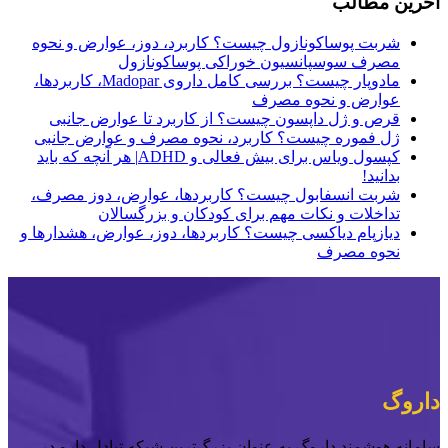
آخرین مطالب
شربت پوساکونازول چیست؟ کاربرد، دوز، عوارض و نحوه
مصرف سوسپانسیون خوراکی پوساکونازول
مادوپار چیست؟ بررسی کامل داروی Madopar، کاربردها،
عوارض و نحوه مصرف
قرص و ژل داپسون چیست؟ از کاربرد تا عوارض جانبی
ژل فموره چیست؟ کاربرد، نحوه مصرف و عوارض جانبی
کپسول ویاس برای بیش فعالی و ADHD| هر آنچه که باید
بدانید!
شربت انسفابول چیست؟ کاربردها، عوارض، دوز مصرف،
تداخلات و نکات مهم برای کودکان و بزرگسالان
دیازپام دیاکسی چیست؟ کاربردها، دوز، عوارض، هشدارها و
نحوه مصرف
داروگ
سامانه هوشمند داروگ
به عنوان بزرگ‌ترین شبکه تبادل دارو در