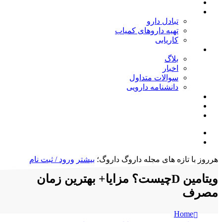
خانه
خدمات
تبادل دارو
تهیه داروهای کمیاب
کاریابی
مجله داروگ
بلاگ
اخبار
سوالات متداول
دانشنامه دارویی
شرایط و قوانین
درباره ما
تماس با ما
ورود داروسازان
ورود مردم(جستجوی دارو)
هرروز با تازه های مجله داروگ
داروگ؛
بیشتر
ورود / ثبت نام
ویتامین Dچیست؟ مزایا+ بهترین زمان
مصرف
Home