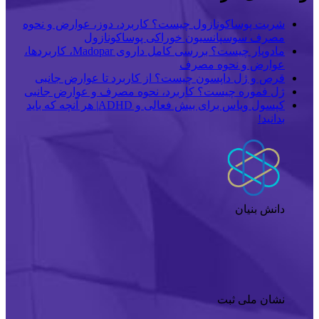
شربت پوساکونازول چیست؟ کاربرد، دوز، عوارض و نحوه
مصرف سوسپانسیون خوراکی پوساکونازول
مادوپار چیست؟ بررسی کامل داروی Madopar، کاربردها،
عوارض و نحوه مصرف
قرص و ژل داپسون چیست؟ از کاربرد تا عوارض جانبی
ژل فموره چیست؟ کاربرد، نحوه مصرف و عوارض جانبی
کپسول ویاس برای بیش فعالی و ADHD| هر آنچه که باید
بدانید!
دانش بنیان
نشان ملی ثبت