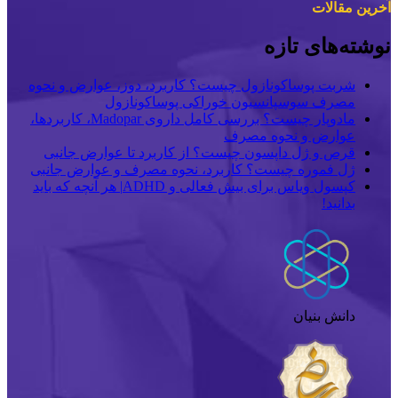
آخرین مقالات
نوشته‌های تازه
شربت پوساکونازول چیست؟ کاربرد، دوز، عوارض و نحوه
مصرف سوسپانسیون خوراکی پوساکونازول
مادوپار چیست؟ بررسی کامل داروی Madopar، کاربردها،
عوارض و نحوه مصرف
قرص و ژل داپسون چیست؟ از کاربرد تا عوارض جانبی
ژل فموره چیست؟ کاربرد، نحوه مصرف و عوارض جانبی
کپسول ویاس برای بیش فعالی و ADHD| هر آنچه که باید
بدانید!
دانش بنیان