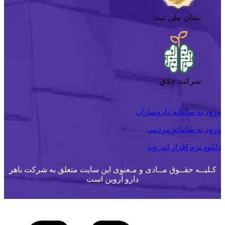
نشان ملی ثبت
شرکت خلاق
ورود به سامانه داروسازان
ورود به سامانه مردمی
دانلود نرم افزار اندروید
کـلیــه حقــوق مــادی و مـعنوی این سایت متعلق به شرکت باهر
دارو آروین است